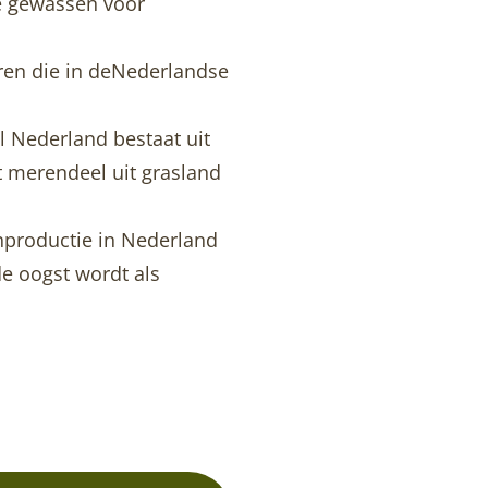
re gewassen voor
eren die in deNederlandse
l Nederland bestaat uit
t merendeel uit grasland
nproductie in Nederland
de oogst wordt als