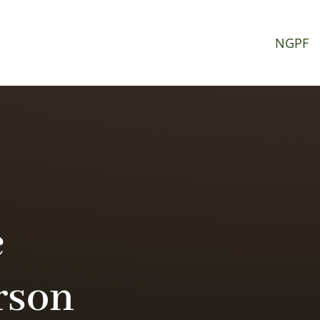
NGPF
e
rson