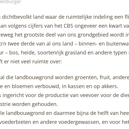
denburger
 dichtbevolkt land waar de ruimtelijke indeling een fli
an volgens cijfers van het CBS ongeveer een kwart va
reweg het grootste deel van ons grondgebied wordt 
o’n twee derde van al ons land – binnen- en buitenwa
– bos, heide, soortenrijk grasland en andere typen n
t er niet veel ruimte over:
 al die landbouwgrond worden groenten, fruit, ande
e en bloemen verbouwd, in kassen en op akkers.
 ingericht voor de productie van veevoer voor de dier
ustrie worden gehouden.
alle landbouwgrond en daarmee bijna de helft van hee
 voederbieten en andere voedergewassen, en voor he